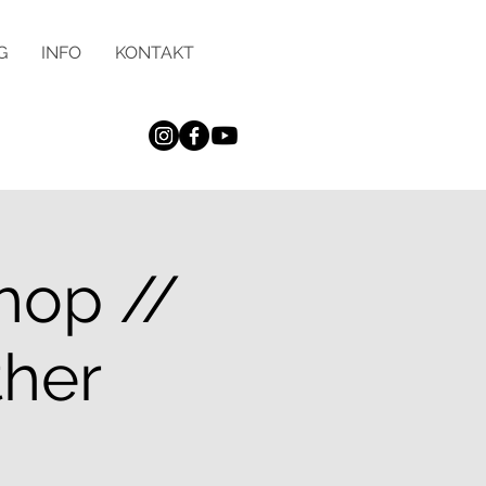
G
INFO
KONTAKT
hop //
ther