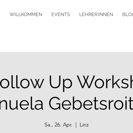
WILLKOMMEN
EVENTS
LEHRER:INNEN
BLO
ollow Up Works
uela Gebetsroi
Sa., 26. Apr.
  |  
Linz