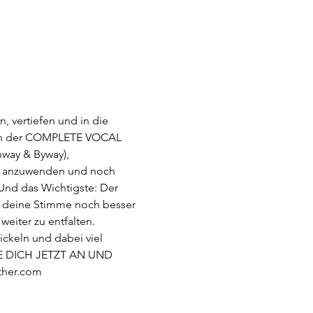
, vertiefen und in die 
pien der COMPLETE VOCAL 
way & Byway), 
kt anzuwenden und noch 
Und das Wichtigste: Der 
, deine Stimme noch besser 
iter zu entfalten.  
ickeln und dabei viel 
LDE DICH JETZT AN UND 
ther.com