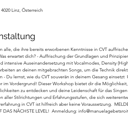
 4020 Linz, Österreich
nstaltung
 alle, die ihre bereits erworbenen Kenntnisse in CVT auffrischen
Was erwartet dich? - Auffrischung der Grundlagen und Prinzi
 intensive Auseinandersetzung mit Vocalmodes, Density (High
 arbeiten an deinen mitgebrachten Songs, um die Technik dire
 - Du lernst, wie du CVT souverän in deinem Gesang einsetzt  
 im Vordergrund! Dieser Workshop bietet dir die Möglichkeit
hkeiten zu entdecken und deine Leidenschaft für das Singen we
 aller Stilrichtungen und Erfahrungsstufen, die sich weiterentw
rfahrung in CVT ist hilfreich aber keine Voraussetzung.  ME
 DAS NÄCHSTE LEVEL!  Anmeldung: 
info@manuelagebetsroi