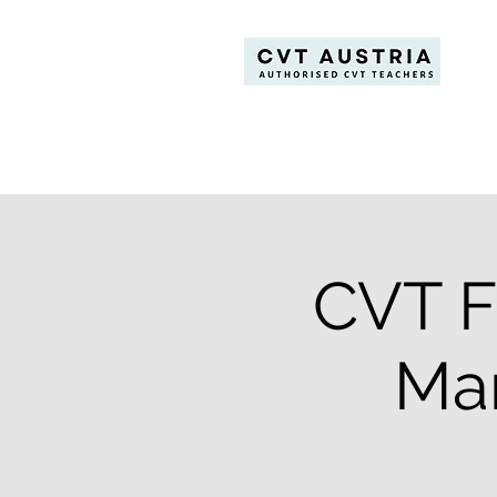
CVT F
Man