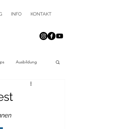
G
INFO
KONTAKT
pps
Ausbildung
est
nnen