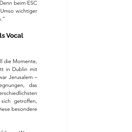
. Denn beim ESC 
. Umso wichtiger 
n.“
s Vocal 
l die Momente, 
t in Dublin mit 
war Jerusalem – 
egnungen, das 
rschiedlichsten 
ch getroffen, 
Diese besondere 