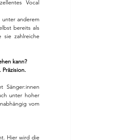
llentes Vocal 
. Sie coachte unter anderem 
st bereits als 
sie zahlreiche 
tehen kann?
. Präzision.
t Sänger:innen 
ch unter hoher 
unabhängig vom 
Und Technik ist dann am stärksten, wenn sie künstlerische Freiheit ermöglicht. Hier wird die 