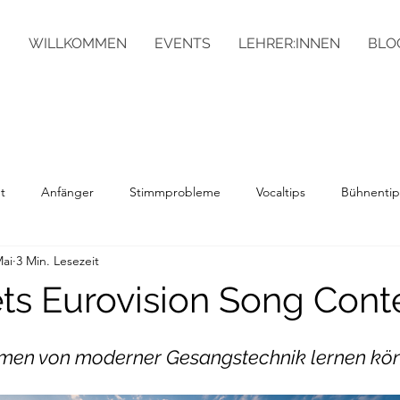
WILLKOMMEN
EVENTS
LEHRER:INNEN
BLO
t
Anfänger
Stimmprobleme
Vocaltips
Bühnenti
Mai
3 Min. Lesezeit
nees
s Eurovision Song Cont
men von moderner Gesangstechnik lernen kö