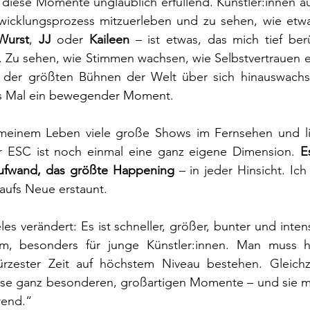
 diese Momente unglaublich erfüllend. Künstler:innen a
twicklungsprozess mitzuerleben und zu sehen, wie etwas
Wurst
, 
JJ
 oder 
Kaileen
 – ist etwas, das mich tief ber
t. Zu sehen, wie Stimmen wachsen, wie Selbstvertrauen e
der größten Bühnen der Welt über sich hinauswachsen
es Mal ein bewegender Moment.
meinem Leben viele große Shows im Fernsehen und liv
r ESC ist noch einmal eine ganz eigene Dimension. 
E
ufwand, das größte Happening 
– in jeder Hinsicht. Ich
aufs Neue erstaunt.
eles verändert: Es ist schneller, größer, bunter und inte
m, besonders für junge Künstler:innen. Man muss he
rzester Zeit auf höchstem Niveau bestehen. Gleichze
ese ganz besonderen, großartigen Momente – und sie 
rend.“