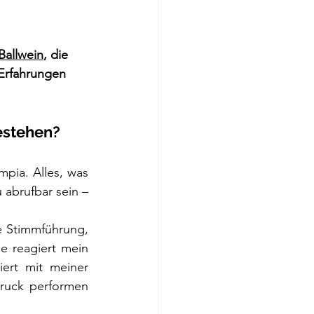
Ballwein
, die 
 Erfahrungen 
estehen?
pia. Alles, was 
abrufbar sein – 
e Stimmführung, 
e reagiert mein 
rt mit meiner 
ruck performen 