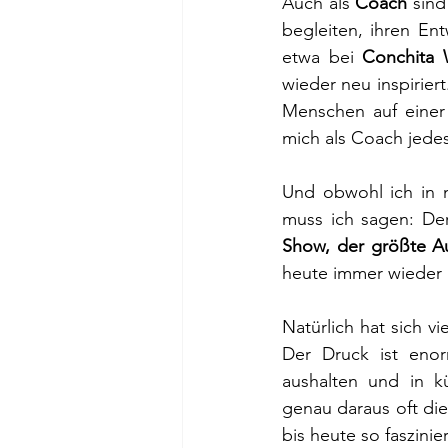
Auch als 
Coach
 sind
begleiten, ihren En
etwa bei 
Conchita 
wieder neu inspirier
Menschen auf einer 
mich als Coach jed
Und obwohl ich in 
muss ich sagen: De
Show, der größte A
heute immer wieder 
Natürlich hat sich vi
Der Druck ist enor
aushalten und in kü
genau daraus oft di
bis heute so faszinie