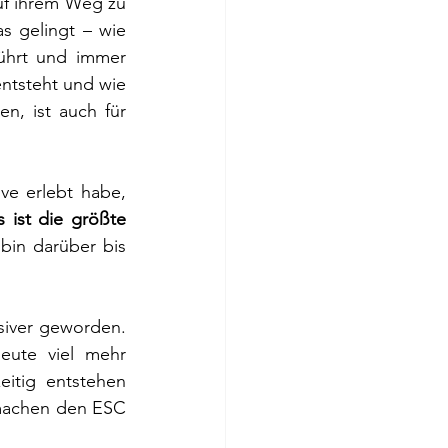
uf ihrem Weg zu 
 gelingt – wie 
ührt und immer 
ntsteht und wie 
, ist auch für 
e erlebt habe, 
s ist die größte 
 bin darüber bis 
nsiver geworden. 
ute viel mehr 
itig entstehen 
machen den ESC 