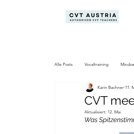
Alle Posts
Vocaltraining
Mindse
Karin Bachner
11. 
Complete Vocal Institute
Trai
CVT meet
Aktualisiert:
12. Mai
Was Spitzenstim