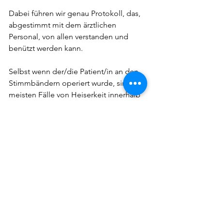
Dabei führen wir genau Protokoll, das, 
abgestimmt mit dem ärztlichen 
Personal, von allen verstanden und 
benützt werden kann.
Selbst wenn der/die Patient/in an den 
Stimmbändern operiert wurde, sind die 
meisten Fälle von Heiserkeit innerhalb 
von 3-6 Sitzungen postoperativ zu 
bewältigen, Heiserkeit durch 
Überlastung ist oft schon nach einer 
Sitzung weitgehend beseitigt.
Wenn du diesbezüglich Unterstützung 
benötigst oder Fragen hast, wende 
dich gerne an einen „
Authorised 
Teacher of Complete Vocal Technique 
Certified in Voice Rehabilitation
“.