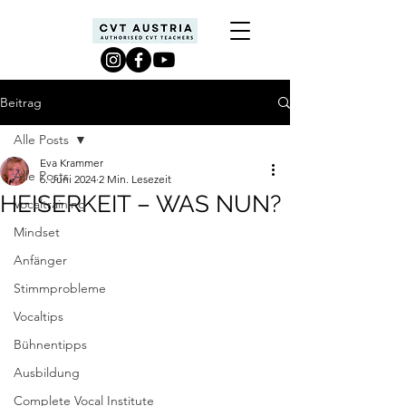
Beitrag
Alle Posts
Eva Krammer
Alle Posts
6. Juni 2024
2 Min. Lesezeit
HEISERKEIT – WAS NUN?
Vocaltraining
Mindset
Anfänger
Stimmprobleme
Vocaltips
Bühnentipps
Ausbildung
Complete Vocal Institute